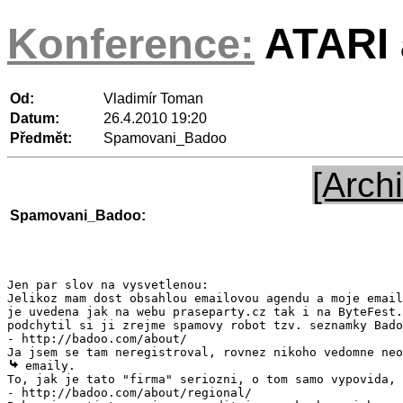
Konference:
ATARI a
Od:
Vladimír Toman
Datum:
26.4.2010 19:20
Předmět:
Spamovani_Badoo
[Archi
Spamovani_Badoo:
Jen par slov na vysvetlenou:

Jelikoz mam dost obsahlou emailovou agendu a moje email
je uvedena jak na webu praseparty.cz tak i na ByteFest.
podchytil si ji zrejme spamovy robot tzv. seznamky Bado
- http://badoo.com/about/

 emaily.

To, jak je tato "firma" seriozni, o tom samo vypovida, 
- http://badoo.com/about/regional/
