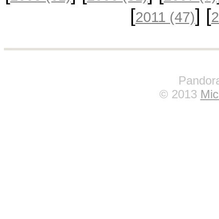
[
] [
2011
(47)
Pandora
© 2013
Mic