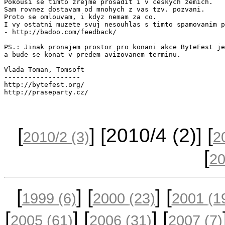
Pokousi se timto zrejme prosadit i v ceskych zemich.

Sam rovnez dostavam od mnohych z vas tzv. pozvani.

Proto se omlouvam, i kdyz nemam za co.

I vy ostatni muzete svuj nesouhlas s timto spamovanim p
- http://badoo.com/feedback/

PS.: Jinak pronajem prostor pro konani akce ByteFest je
a bude se konat v predem avizovanem terminu.

Vlada Toman, Tomsoft

-------------------

http://bytefest.org/

[
] [2010/4
(2)
] [
2010/2
(3)
2
[
2
[
] [
] [
1999
(6)
2000
(23)
2001
(1
[
] [
] [
2005
(61)
2006
(31)
2007
(7)