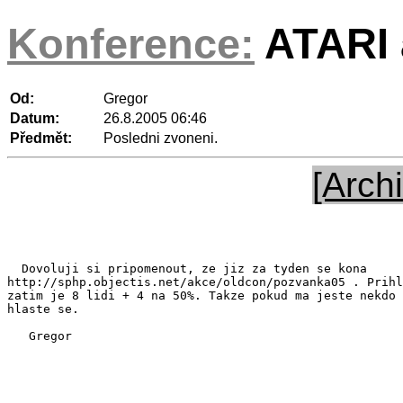
Konference:
ATARI a
Od:
Gregor
Datum:
26.8.2005 06:46
Předmět:
Posledni zvoneni.
[Archi
  Dovoluji si pripomenout, ze jiz za tyden se kona

http://sphp.objectis.net/akce/oldcon/pozvanka05 . Prihl
zatim je 8 lidi + 4 na 50%. Takze pokud ma jeste nekdo 
hlaste se.

   Gregor
